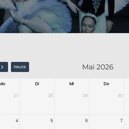
Mai 2026
Heute
Mo
Di
Mi
Do
27
28
29
30
4
5
6
7