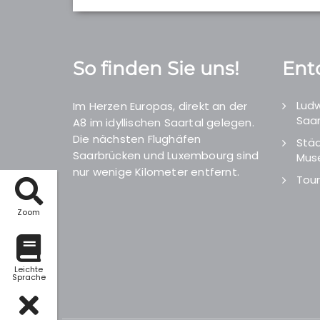
So finden Sie uns!
Ent
Ludw
Im Herzen Europas, direkt an der
Saar
A8 im idyllischen Saartal gelegen.
Die nächsten Flughäfen
Städ
Saarbrücken und Luxembourg sind
Mus
nur wenige Kilometer entfernt.
Tour
Zoom
Leichte
Sprache