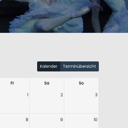
Kalender
Terminübersicht
Fr
Sa
So
1
2
3
8
9
10