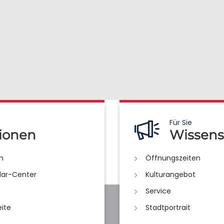
Für Sie
ionen
Wissens
n
Öffnungszeiten
lar-Center
Kulturangebot
Service
eite
Stadtportrait