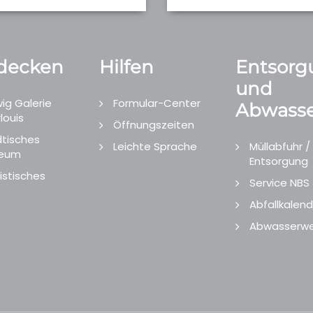
decken
Hilfen
Entsorg
und
ig Galerie
Formular-Center
Abwasse
louis
Öffnungszeiten
tisches
Leichte Sprache
Müllabfuhr /
eum
Entsorgung
istisches
Service NBS
Abfallkalend
Abwasserwe