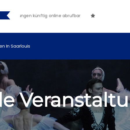
achungen künftig online abrufbar
en In Saarlouis
 Veranstalt