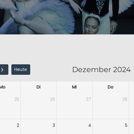
Dezember 2024
Heute
Mo
Di
Mi
Do
25
26
27
28
2
3
4
5