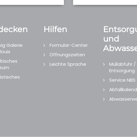
decken
Hilfen
Entsorg
und
ig Galerie
Formular-Center
Abwasse
louis
Öffnungszeiten
tisches
Leichte Sprache
Müllabfuhr /
eum
Entsorgung
istisches
Service NBS
Abfallkalend
Abwasserwe