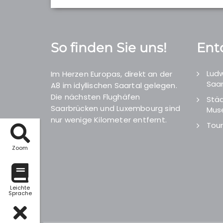
So finden Sie uns!
Ent
Ludw
Im Herzen Europas, direkt an der
Saar
A8 im idyllischen Saartal gelegen.
Die nächsten Flughäfen
Städ
Saarbrücken und Luxembourg sind
Mus
nur wenige Kilometer entfernt.
Tour
Zoom
Leichte
Sprache