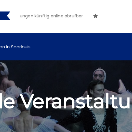
machungen künftig online abrufbar
en In Saarlouis
 Veranstalt