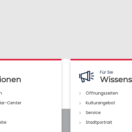
Für Sie
ionen
Wissens
n
Öffnungszeiten
lar-Center
Kulturangebot
Service
eite
Stadtportrait