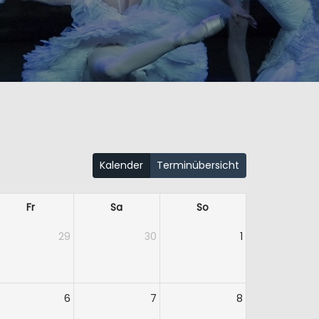
Kalender
Terminübersicht
Fr
Sa
So
29
30
1
6
7
8