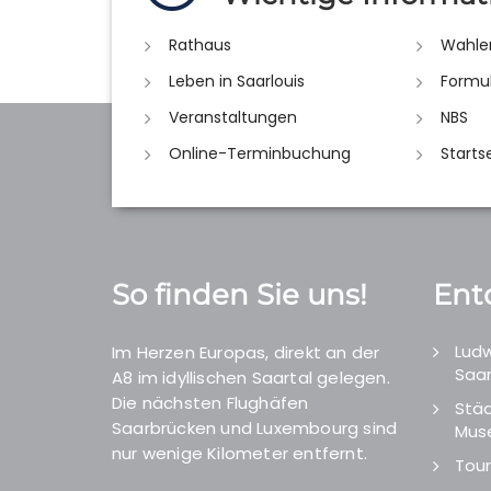
Rathaus
Wahle
Leben in Saarlouis
Formu
Veranstaltungen
NBS
Online-Terminbuchung
Starts
So finden Sie uns!
Ent
Ludw
Im Herzen Europas, direkt an der
Saar
A8 im idyllischen Saartal gelegen.
Die nächsten Flughäfen
Städ
Saarbrücken und Luxembourg sind
Mus
nur wenige Kilometer entfernt.
Tour