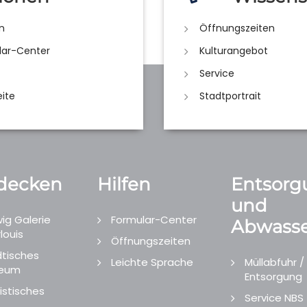
n
Öffnungszeiten
lar-Center
Kulturangebot
Service
eite
Stadtportrait
decken
Hilfen
Entsorg
und
ig Galerie
Formular-Center
Abwasse
louis
Öffnungszeiten
tisches
Leichte Sprache
Müllabfuhr /
eum
Entsorgung
istisches
Service NBS