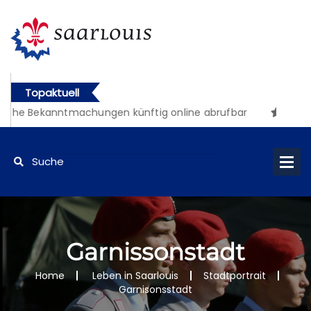
Topaktuell
che Bekanntmachungen künftig online abrufbar
Garnissonstadt
Home
Leben in Saarlouis
Stadtportrait
Garnisonsstadt