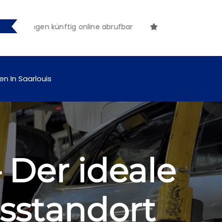
chungen künftig online abrufbar
en In Saarlouis
– Der ideale
tsstandort