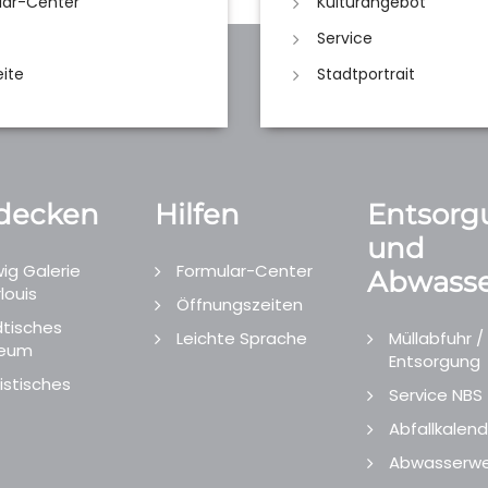
lar-Center
Kulturangebot
Service
eite
Stadtportrait
decken
Hilfen
Entsorg
und
ig Galerie
Formular-Center
Abwasse
louis
Öffnungszeiten
tisches
Leichte Sprache
Müllabfuhr /
eum
Entsorgung
istisches
Service NBS
Abfallkalend
Abwasserwe