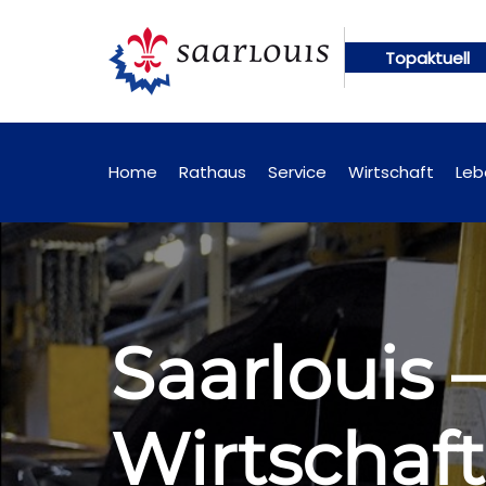
Topaktuell
n künftig online abrufbar
Öffentliche Bekanntma
Home
Rathaus
Service
Wirtschaft
Leb
Saarlouis 
Wirtschaf