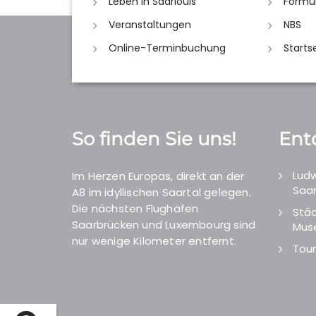
Leben in Saarlouis
Formu
Veranstaltungen
NBS
Online-Terminbuchung
Starts
So finden Sie uns!
Ent
Ludw
Im Herzen Europas, direkt an der
Saar
A8 im idyllischen Saartal gelegen.
Die nächsten Flughäfen
Städ
Saarbrücken und Luxembourg sind
Mus
nur wenige Kilometer entfernt.
Tour