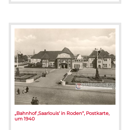
„Bahnhof ‚Saarlouis‘ in Roden“, Postkarte,
um 1940