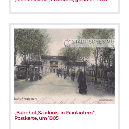
„Bahnhof ‚Saarlouis‘ in Fraulautern“,
Postkarte, um 1905