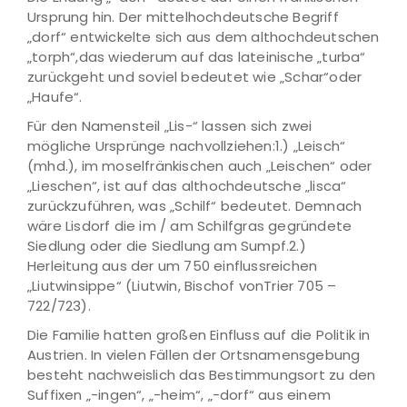
Ursprung hin. Der mittelhochdeutsche Begriff
„dorf“ entwickelte sich aus dem althochdeutschen
„torph“,das wiederum auf das lateinische „turba“
zurückgeht und soviel bedeutet wie „Schar“oder
„Haufe“.
Für den Namensteil „Lis-“ lassen sich zwei
mögliche Ursprünge nachvollziehen:1.) „Leisch“
(mhd.), im moselfränkischen auch „Leischen“ oder
„Lieschen“, ist auf das althochdeutsche „lisca“
zurückzuführen, was „Schilf“ bedeutet. Demnach
wäre Lisdorf die im / am Schilfgras gegründete
Siedlung oder die Siedlung am Sumpf.2.)
Herleitung aus der um 750 einflussreichen
„Liutwinsippe“ (Liutwin, Bischof vonTrier 705 –
722/723).
Die Familie hatten großen Einfluss auf die Politik in
Austrien. In vielen Fällen der Ortsnamensgebung
besteht nachweislich das Bestimmungsort zu den
Suffixen „-ingen“, „-heim“, „-dorf“ aus einem