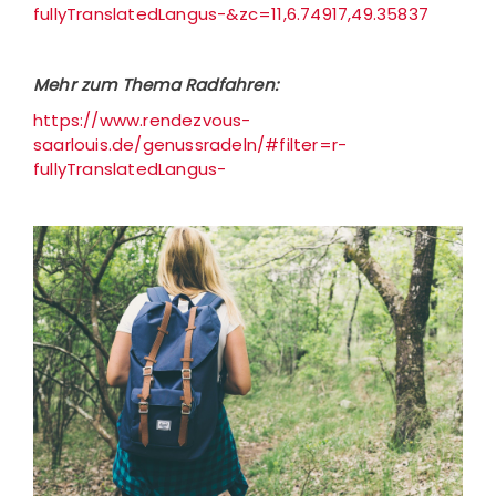
fullyTranslatedLangus-&zc=11,6.74917,49.35837
Mehr zum Thema Radfahren:
https://www.rendezvous-
saarlouis.de/genussradeln/#filter=r-
fullyTranslatedLangus-