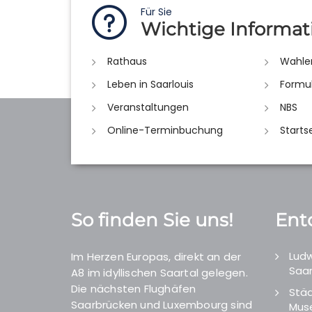
Für Sie
Wichtige Informat
Rathaus
Wahle
Leben in Saarlouis
Formu
Veranstaltungen
NBS
Online-Terminbuchung
Starts
So finden Sie uns!
Ent
Ludw
Im Herzen Europas, direkt an der
Saar
A8 im idyllischen Saartal gelegen.
Die nächsten Flughäfen
Städ
Saarbrücken und Luxembourg sind
Mus