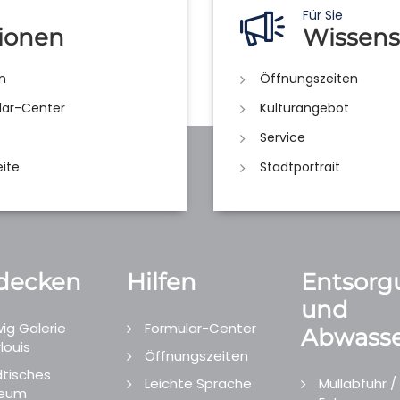
Für Sie
ionen
Wissens
n
Öffnungszeiten
lar-Center
Kulturangebot
Service
eite
Stadtportrait
decken
Hilfen
Entsorg
und
ig Galerie
Formular-Center
Abwasse
louis
Öffnungszeiten
tisches
Leichte Sprache
Müllabfuhr /
eum