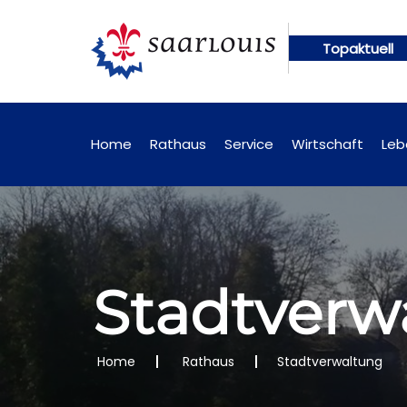
Topaktuell
nline abrufbar
Öffentliche Bekanntmachungen kün
Home
Rathaus
Service
Wirtschaft
Leb
Stadtverw
Home
Rathaus
Stadtverwaltung