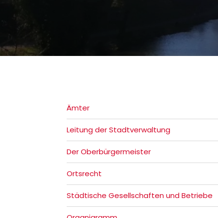
Ämter
Leitung der Stadtverwaltung
Der Oberbürgermeister
Ortsrecht
Städtische Gesellschaften und Betriebe
Organigramm