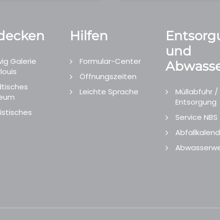
decken
Hilfen
Entsorg
und
ig Galerie
Formular-Center
Abwasse
louis
Öffnungszeiten
tisches
Leichte Sprache
Müllabfuhr /
eum
Entsorgung
istisches
Service NBS
Abfallkalend
Abwasserwe