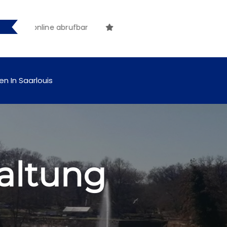
ftig online abrufbar
en In Saarlouis
altung