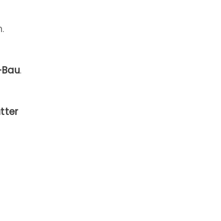
.
-Bau
.
ätter