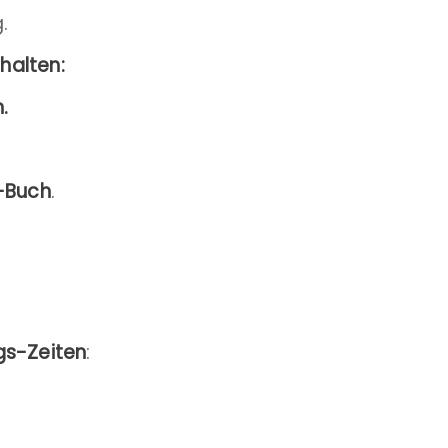
.
nhalten:
.
-Buch
.
gs-Zeiten
: