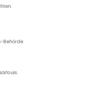
hten.
ts-Behörde
arlouis.