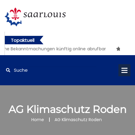
Topaktuell
iche Bekanntmachungen künftig online abrufbar
AG Klimaschutz Roden
Home
AG Klimaschutz Roden