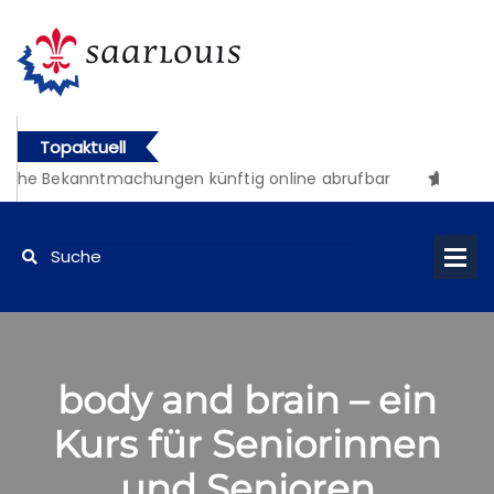
Topaktuell
iche Bekanntmachungen künftig online abrufbar
body and brain – ein
Kurs für Seniorinnen
und Senioren