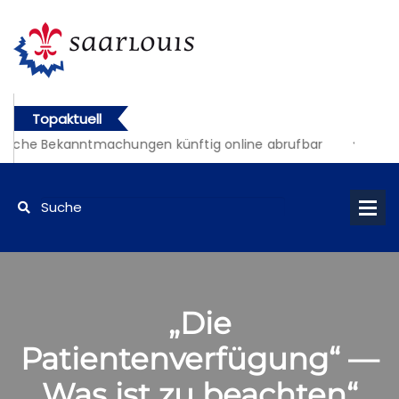
Topaktuell
liche Bekanntmachungen künftig online abrufbar
„Die
Patientenverfügung“ —
Was ist zu beachten“