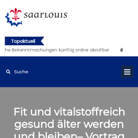
Topaktuell
iche Bekanntmachungen künftig online abrufbar
Fit und vitalstoffreich
gesund älter werden
und bleiben– Vortrag