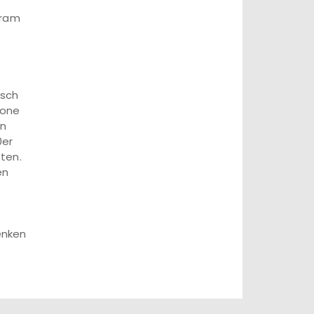
oram
nsch
hone
en
0er
ten.
en
enken