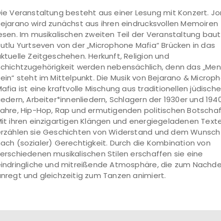
ie Veranstaltung besteht aus einer Lesung mit Konzert. J
ejarano wird zunächst aus ihren eindrucksvollen Memoiren
esen. Im musikalischen zweiten Teil der Veranstaltung baut
utlu Yurtseven von der „Microphone Mafia“ Brücken in das
ktuelle Zeitgeschehen. Herkunft, Religion und
chichtzugehörigkeit werden nebensächlich, denn das „Me
ein“ steht im Mittelpunkt. Die Musik von Bejarano & Microp
afia ist eine kraftvolle Mischung aus traditionellen jüdisch
iedern, Arbeiter*innenliedern, Schlagern der 1930er und 194
ahre, Hip-Hop, Rap und ermutigenden politischen Botschaf
it ihren einzigartigen Klängen und energiegeladenen Text
rzählen sie Geschichten von Widerstand und dem Wunsch
ach (sozialer) Gerechtigkeit. Durch die Kombination von
erschiedenen musikalischen Stilen erschaffen sie eine
indringliche und mitreißende Atmosphäre, die zum Nachd
nregt und gleichzeitig zum Tanzen animiert.