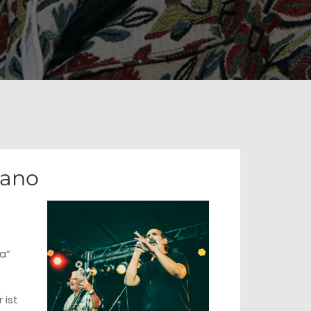
rano
a“
 ist