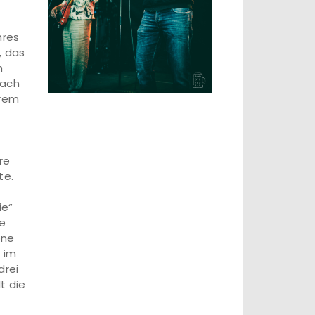
hres
, das
h
nach
hrem
re
te.
ie“
he
one
r im
drei
t die