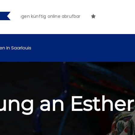
chungen künftig online abrufbar
en In Saarlouis
ung an Esther