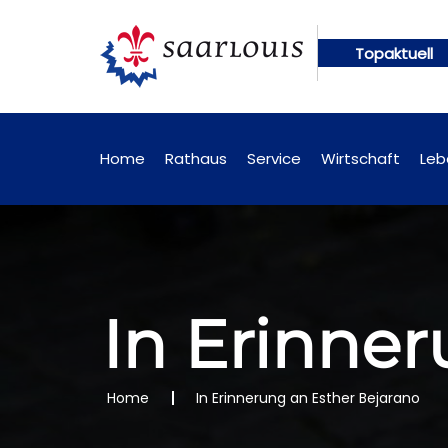
Topaktuell
n künftig online abrufbar
Öffentliche Bekanntma
Home
Rathaus
Service
Wirtschaft
Leb
In Erinner
Home
In Erinnerung an Esther Bejarano