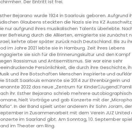
chirmherr. Der Eintritt ist frei.
sther Bejarano wurde 1924 in Saarlouis geboren. Aufgrund i
üdischen Glaubens steckten die Nazis sie ins KZ Ausschwitz
ie nur aufgrund ihres musikalischen Talents überlebte. Nac
hrer Befreiung durch die Alliierten, emigrierte sie zunächst 
srael, kehrte aber später zurück nach Deutschland. Bis zu i
od im Jahre 2021 lebte sie in Hamburg. Zeit ihres Lebens
ngagierte sie sich für die Erinnerungskultur und den Kampf
egen Rassismus und Antisemitismus. Sie war eine sehr
eeindruckende Persönlichkeit, die durch ihre Geschichte, ih
usik und ihre Botschaften Menschen inspirierte und aufklär
ie Stadt Saarlouis ernannte sie 2014 zur Ehrenbürgerin und
enannte 2022 das neue „Zentrum für KinderJugendFamil
ach ihr. Esther Bejarano schrieb mehrere autobiographisc
omane, hielt Vorträge und gab Konzerte mit der „Microph
afia“. In der Band spielt unter anderem ihr Sohn Joram, de
eptember in Zusammenarbeit mit dem Verein JUZ United 
onzerte im Saarland gibt. Am Sonntag, 10. September spiel
and im Theater am Ring.