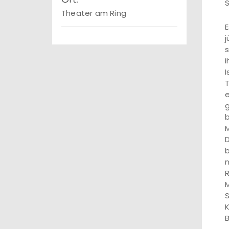
S
Theater am Ring
E
j
s
i
I
T
e
g
b
M
D
b
n
R
M
S
K
B