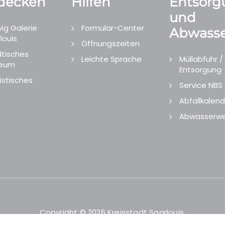
decken
Hilfen
Entsorg
und
ig Galerie
Formular-Center
Abwasse
louis
Öffnungszeiten
tisches
Leichte Sprache
Müllabfuhr /
eum
Entsorgung
istisches
Service NBS
Abfallkalend
Abwasserwe
Copyright © 2026 Kreisstadt Saarlouis.
Designed and Developed by
echtgut
/
Site Point
.