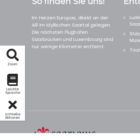
So finden Sie uns!
Ent
Ludw
Im Herzen Europas, direkt an der
Saar
A8 im idyllischen Saartal gelegen.
Die nächsten Flughäfen
Städ
Saarbrücken und Luxembourg sind
Mus
nur wenige Kilometer entfernt.
Tour
Zoom
Leichte
Sprache
schließe
Aktionen