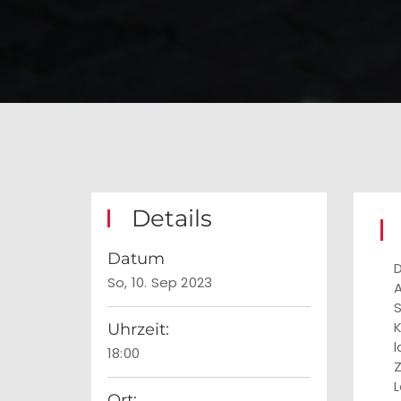
Details
Datum
D
So, 10. Sep 2023
A
S
K
Uhrzeit:
l
18:00
Z
L
Ort: