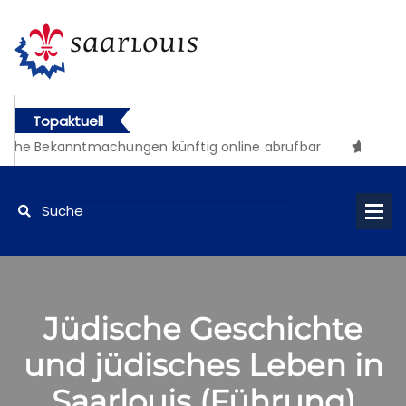
Topaktuell
iche Bekanntmachungen künftig online abrufbar
Jüdische Geschichte
und jüdisches Leben in
Saarlouis (Führung)