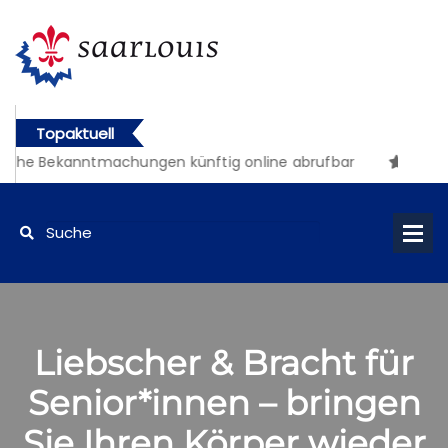
Topaktuell
iche Bekanntmachungen künftig online abrufbar
Liebscher & Bracht für
Senior*innen – bringen
Sie Ihren Körper wieder