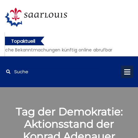
Topaktuell
tliche Bekanntmachungen künftig online abrufbar
Tag der Demokratie:
Aktionsstand der
Konrad Adenauer