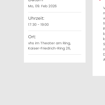
Mo, 09. Feb 2026
V
m
Uhrzeit:
w
f
17:30 - 19:00
I
b
Ort:
k
vhs im Theater am Ring,
S
Kaiser-Friedrich-Ring 26,
n
D
A