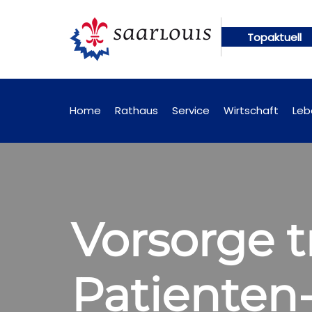
Topaktuell
gen künftig online abrufbar
Öffentliche Bekanntm
Home
Rathaus
Service
Wirtschaft
Leb
Vorsorge t
Patienten