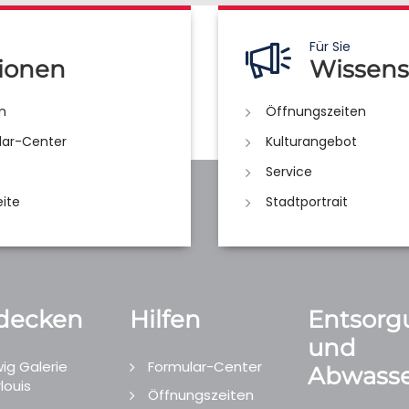
Für Sie
ionen
Wissens
n
Öffnungszeiten
lar-Center
Kulturangebot
Service
eite
Stadtportrait
decken
Hilfen
Entsorg
und
ig Galerie
Formular-Center
Abwasse
louis
Öffnungszeiten