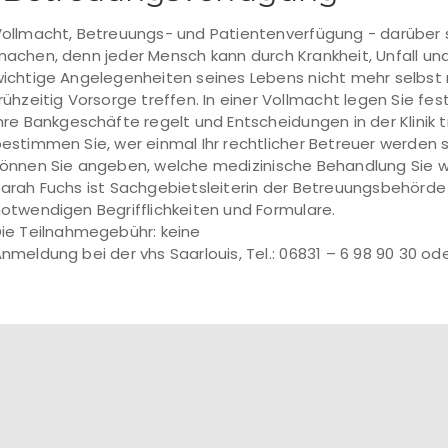
ollmacht, Betreuungs- und Patientenverfügung - darüber s
achen, denn jeder Mensch kann durch Krankheit, Unfall und
ichtige Angelegenheiten seines Lebens nicht mehr selbst reg
rühzeitig Vorsorge treffen. In einer Vollmacht legen Sie fe
hre Bankgeschäfte regelt und Entscheidungen in der Klinik t
estimmen Sie, wer einmal Ihr rechtlicher Betreuer werden s
önnen Sie angeben, welche medizinische Behandlung Sie 
arah Fuchs ist Sachgebietsleiterin der Betreuungsbehörde i
otwendigen Begrifflichkeiten und Formulare.
ie Teilnahmegebühr: keine
nmeldung bei der vhs Saarlouis, Tel.: 06831 – 6 98 90 30 ode