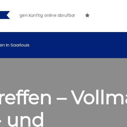
achungen künftig online abrufbar
en In Saarlouis
reffen – Vollm
- und