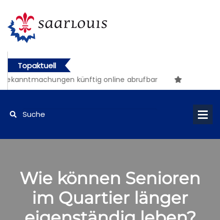
Topaktuell
 Bekanntmachungen künftig online abrufbar
Wie können Senioren
im Quartier länger
eigenständig leben?