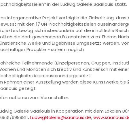
achhaltigkeitszielen“ in der Ludwig Galerie Saarlouis statt.
as intergenerative Projekt verfolgte die Zielsetzung, dass 
ewusst mit den 17 UN-Nachhaltigkeitszielen auseinanderg
rojektes bezog sich insbesondere auf die inhaltliche Besch
ollten die dort gewonnenen Erkenntnisse zum Thema Nachh
ünstlerische Werke und Ergebnisse umgesetzt werden. Vo
achhaltiger Produkte - sofern möglich.
ahlreiche Teilnehmende (Einzelpersonen, Gruppen, Instit
ochen und Monaten sich kreativ und künstlerisch mit ein
achhaltigkeitszielen auseinandergesetzt.
m Rahmen einer Ausstellung werden diese Kunstwerke bis 26
aarlouis gezeigt.
nformationen zum Veranstalter:
udwig Galerie Saarlouis in Kooperation mit dem Lokalen Bünd
6831/6989811,
LudwigGalerie@saarlouis.de
,
www.saarlouis.d