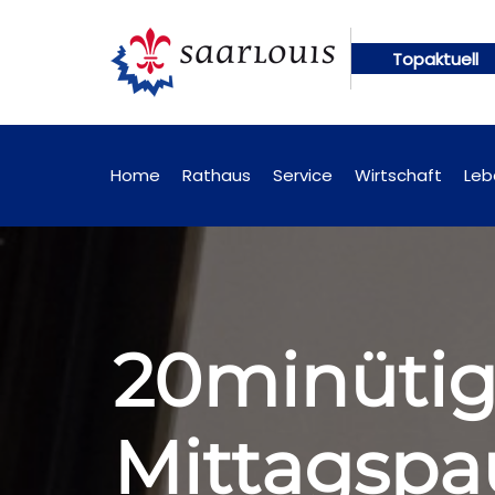
Topaktuell
n künftig online abrufbar
Öffentliche Bekanntma
Home
Rathaus
Service
Wirtschaft
Leb
20minütig
Mittagspa