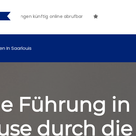
chungen künftig online abrufbar
en In Saarlouis
e Führung in
use durch die