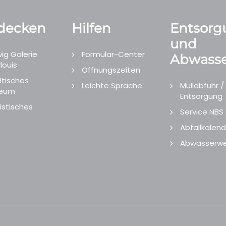
decken
Hilfen
Entsorg
und
ig Galerie
Formular-Center
Abwasse
louis
Öffnungszeiten
tisches
Leichte Sprache
Müllabfuhr /
eum
Entsorgung
istisches
Service NBS
Abfallkalend
Abwasserwe