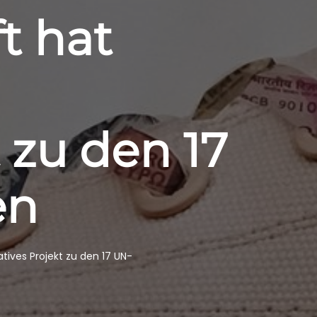
t hat
 zu den 17
en
tives Projekt zu den 17 UN-