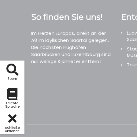
So finden Sie uns!
Ent
Ludw
Im Herzen Europas, direkt an der
Saar
A8 im idyllischen Saartal gelegen.
Die nächsten Flughäfen
Städ
Saarbrücken und Luxembourg sind
Mus
nur wenige Kilometer entfernt.
Tour
Zoom
Leichte
Sprache
schließe
Aktionen