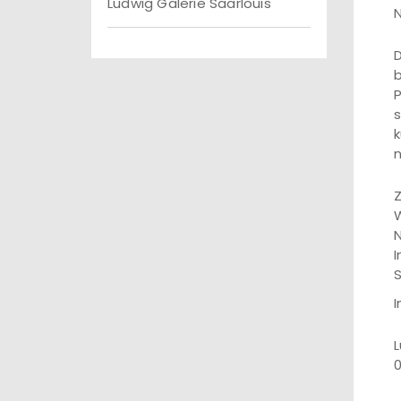
Ludwig Galerie Saarlouis
N
D
b
P
s
k
n
Z
W
N
I
S
I
L
0