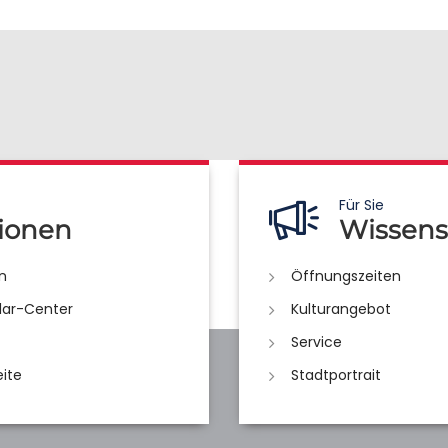
Für Sie
ionen
Wissens
n
Öffnungszeiten
lar-Center
Kulturangebot
Service
eite
Stadtportrait