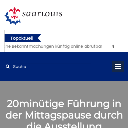
Topaktuell
liche Bekanntmachungen künftig online abrufbar
20minütige Führung in
der Mittagspause durch
die Ausstellung