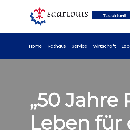
Topaktuell
künftig online abrufbar
Öffentliche Bekanntmach
Home
Rathaus
Service
Wirtschaft
Leb
„50 Jahre 
Leben für 