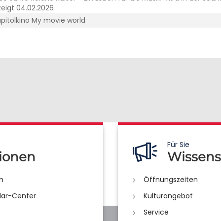
pitolkino My movie world
Für Sie
ionen
Wissens
n
Öffnungszeiten
lar-Center
Kulturangebot
Service