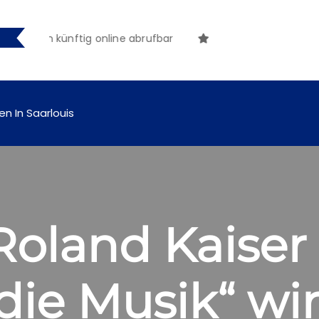
ungen künftig online abrufbar
en In Saarlouis
Roland Kaiser 
die Musik“ wir