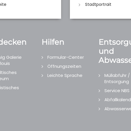
eite
Stadtportrait
decken
Hilfen
Entsorg
und
ig Galerie
Formular-Center
Abwasse
louis
Öffnungszeiten
tisches
Leichte Sprache
Müllabfuhr /
eum
Entsorgung
istisches
Service NBS
Abfallkalend
Abwasserwe