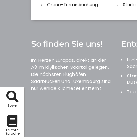
Online-Terminbuchung
Starts
So finden Sie uns!
Ent
Ludw
Im Herzen Europas, direkt an der
Saar
A8 im idyllischen Saartal gelegen.
Die nächsten Flughäfen
Städ
Saarbrücken und Luxembourg sind
Mus
nur wenige Kilometer entfernt.
Tour
Zoom
Leichte
Sprache