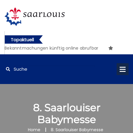
Topaktuell
e Bekanntmachungen künftig online abrufbar
8. Saarlouiser
Babymesse
Home
8. Saarlouiser Babymesse