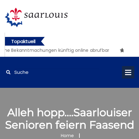
Topaktuell
iche Bekanntmachungen künftig online abrufbar
Alleh hopp….Saarlouiser
Senioren feiern Faasend
Home