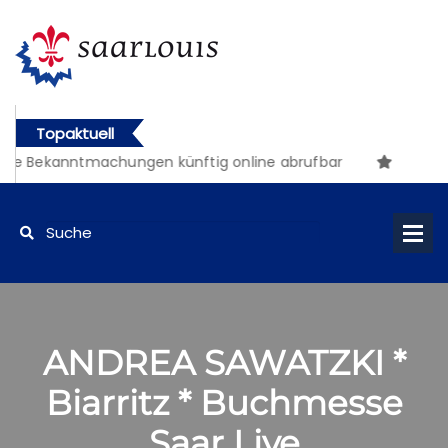
Topaktuell
he Bekanntmachungen künftig online abrufbar
ANDREA SAWATZKI *
Biarritz * Buchmesse
Saar Live