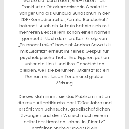
wurde u.a. durch den „ARD-Tatort“ als
Frankfurter Oberkommissarin Charlotte
Sänger und als Gundula Bundschuh in der
ZDF-Komödienreihe „Familie Bundschuh“
bekannt. Auch als Autorin hat sie sich mit
mehreren Bestsellern schon einen Namen
gemacht. Nach dem großen Erfolg von
„Brunnenstraße“ beweist Andrea Sawatzki
mit „Biarritz“ erneut ihr feines Gespür für
psychologische Tiefe. Ihre Figuren gehen
unter die Haut und ihre Geschichten
bleiben, weil sie berühren. „Biarritz“ ist ein
Roman mit leisen Tönen und großer
Wirkung.
Dieses Mal nimmt sie das Publikum mit an
die raue Atlantikküste der 1920er Jahre und
erzählt von Sehnsucht, gesellschaftlichen
Zwängen und dem Wunsch nach einem
selbstbestimmten Leben. In „Biarritz“
entfaltet Andrea Sawatzki ein