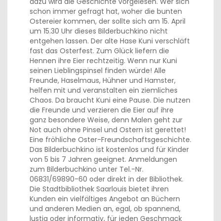
dazu wird die Geschichte vorgelesen. Wer sich
schon immer gefragt hat, woher die bunten
Ostereier kommen, der sollte sich am 15. April
um 15.30 Uhr dieses Bilderbuchkino nicht
entgehen lassen. Der alte Hase Kuni verschläft
fast das Osterfest. Zum Glück liefern die
Hennen ihre Eier rechtzeitig. Wenn nur Kuni
seinen Lieblingspinsel finden würde! Alle
Freunde, Haselmaus, Hühner und Hamster,
helfen mit und veranstalten ein ziemliches
Chaos. Da braucht Kuni eine Pause. Die nutzen
die Freunde und verzieren die Eier auf ihre
ganz besondere Weise, denn Malen geht zur
Not auch ohne Pinsel und Ostern ist gerettet!
Eine fröhliche Oster-Freundschaftsgeschichte.
Das Bilderbuchkino ist kostenlos und für Kinder
von 5 bis 7 Jahren geeignet. Anmeldungen
zum Bilderbuchkino unter Tel.-Nr.
06831/69890-60 oder direkt in der Bibliothek.
Die Stadtbibliothek Saarlouis bietet ihren
Kunden ein vielfältiges Angebot an Büchern
und anderen Medien an, egal, ob spannend,
lustig oder informativ, für jeden Geschmack