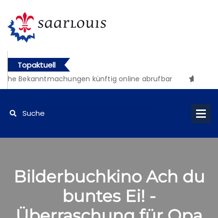
Topaktuell
iche Bekanntmachungen künftig online abrufbar
Bilderbuchkino Ach du
buntes Ei! -
Überraschung für Opa