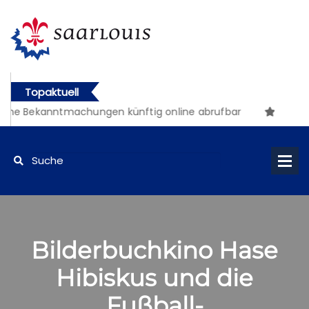
Topaktuell
che Bekanntmachungen künftig online abrufbar
Bilderbuchkino Hase
Hibiskus und die
Fußball-