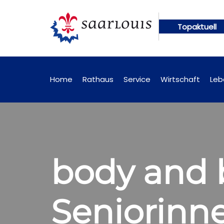
Topaktuell
ngen künftig online abrufbar
Öffentliche Bekann
Home
Rathaus
Service
Wirtschaft
Leb
body and b
Seniorinn