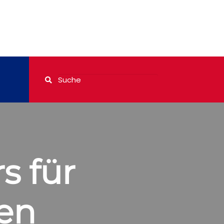
s für
en