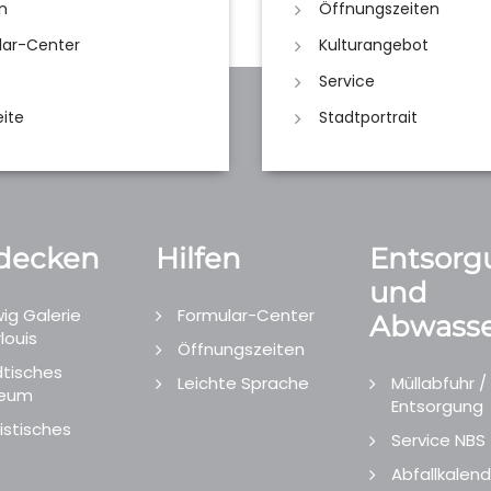
n
Öffnungszeiten
lar-Center
Kulturangebot
Service
eite
Stadtportrait
decken
Hilfen
Entsorg
und
ig Galerie
Formular-Center
Abwasse
louis
Öffnungszeiten
tisches
Leichte Sprache
Müllabfuhr /
eum
Entsorgung
istisches
Service NBS
Abfallkalend