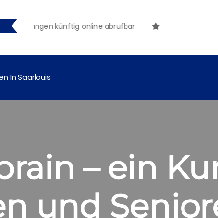
tmachungen künftig online abrufbar
en In Saarlouis
rain – ein Kur
en und Senior