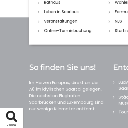
Rathaus
Wahle
Leben in Saarlouis
Formu
Veranstaltungen
NBS
Online-Terminbuchung
Starts
So finden Sie uns!
Ent
Ludw
Im Herzen Europas, direkt an der
Saar
A8 im idyllischen Saartal gelegen.
Die nächsten Flughäfen
Städ
Saarbrücken und Luxembourg sind
Mus
nur wenige Kilometer entfernt.
Tour
Zoom