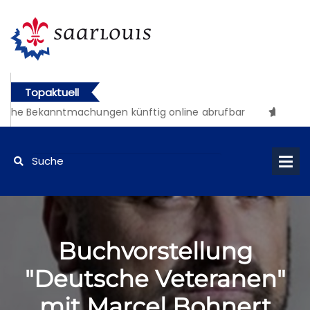
Topaktuell
che Bekanntmachungen künftig online abrufbar
Buchvorstellung
"Deutsche Veteranen"
mit Marcel Bohnert