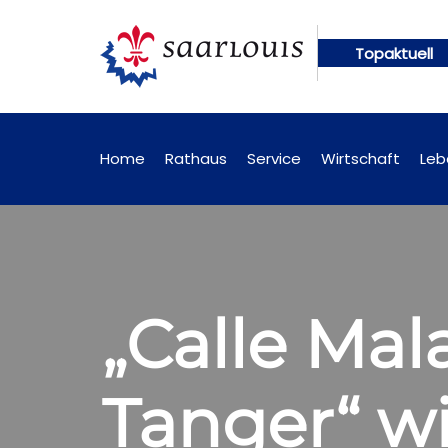
Topaktuell
gen künftig online abrufbar
Öffentliche Bekannt
Home
Rathaus
Service
Wirtschaft
Leb
„Calle Mal
Tanger“ wi