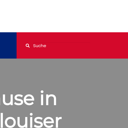
ause in
louiser