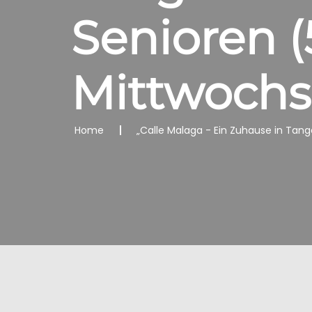
Senioren (
Mittwochs
Home
„Calle Malaga - Ein Zuhause in Tange