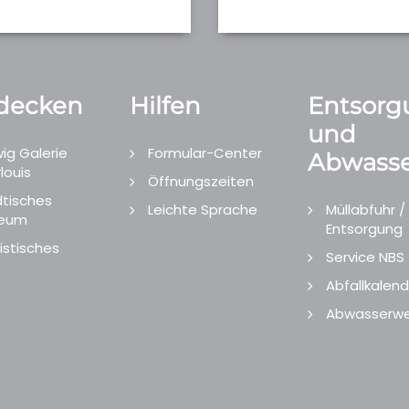
decken
Hilfen
Entsorg
und
ig Galerie
Formular-Center
Abwasse
louis
Öffnungszeiten
tisches
Leichte Sprache
Müllabfuhr /
eum
Entsorgung
istisches
Service NBS
Abfallkalend
Abwasserwe