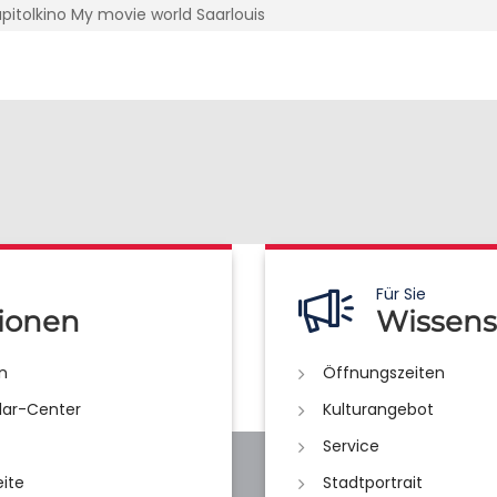
pitolkino My movie world Saarlouis
Für Sie
ionen
Wissens
n
Öffnungszeiten
lar-Center
Kulturangebot
Service
eite
Stadtportrait