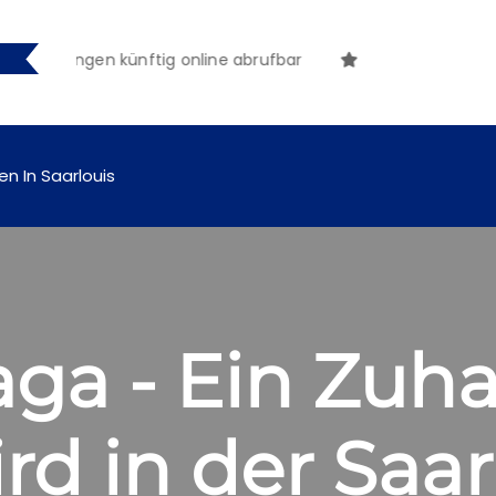
machungen künftig online abrufbar
en In Saarlouis
aga - Ein Zuh
rd in der Saar