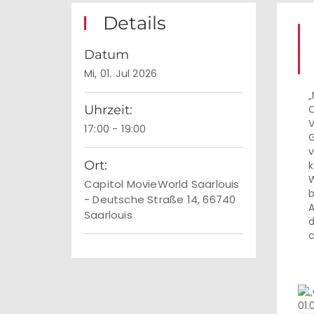
Details
Datum
Mi, 01. Jul 2026
„
Uhrzeit:
C
V
17:00 - 19:00
G
v
Ort:
k
W
Capitol MovieWorld Saarlouis
b
- Deutsche Straße 14, 66740
A
Saarlouis
d
c