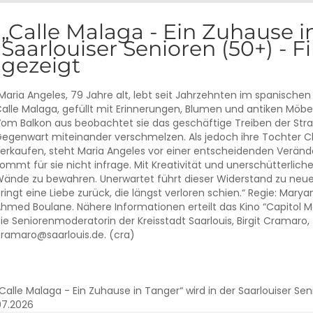
„Calle Malaga - Ein Zuhause i
Saarlouiser Senioren (50+) - F
gezeigt
Maria Angeles, 79 Jahre alt, lebt seit Jahrzehnten im spanischen
alle Malaga, gefüllt mit Erinnerungen, Blumen und antiken Möbeln
om Balkon aus beobachtet sie das geschäftige Treiben der Str
egenwart miteinander verschmelzen. Als jedoch ihre Tochter C
erkaufen, steht Maria Angeles vor einer entscheidenden Veränd
ommt für sie nicht infrage. Mit Kreativität und unerschütterlich
ände zu bewahren. Unerwartet führt dieser Widerstand zu ne
ringt eine Liebe zurück, die längst verloren schien.“ Regie: Mar
hmed Boulane. Nähere Informationen erteilt das Kino “Capitol M
ie Seniorenmoderatorin der Kreisstadt Saarlouis, Birgit Cramaro,
ramaro@saarlouis.de. (cra)