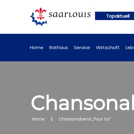
Topaktuell
ungen künftig online abrufbar
Öffentliche Bekann
Home
Rathaus
Service
Wirtschaft
Leb
Chansonab
Home
Chansonabend „Pour toi“