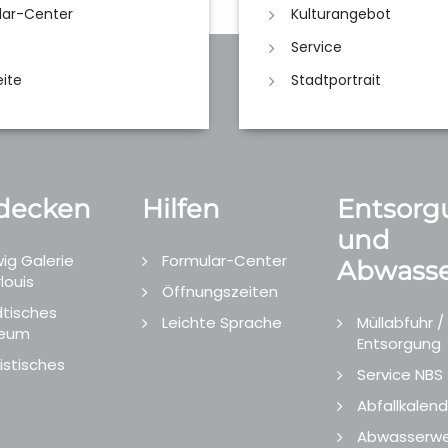
lar-Center
Kulturangebot
Service
eite
Stadtportrait
decken
Hilfen
Entsorg
und
ig Galerie
Formular-Center
Abwasse
louis
Öffnungszeiten
tisches
Leichte Sprache
Müllabfuhr /
eum
Entsorgung
istisches
Service NBS
Abfallkalend
Abwasserwe