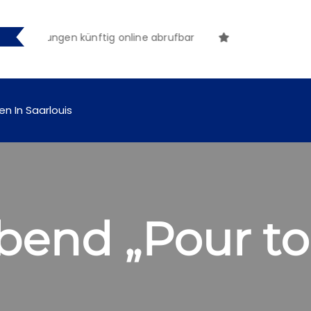
tmachungen künftig online abrufbar
en In Saarlouis
end „Pour to