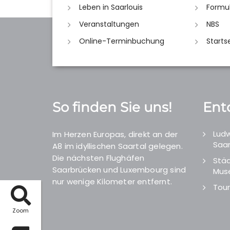
Leben in Saarlouis
Formu
Veranstaltungen
NBS
Online-Terminbuchung
Starts
So finden Sie uns!
Ent
Ludw
Im Herzen Europas, direkt an der
Saar
A8 im idyllischen Saartal gelegen.
Die nächsten Flughäfen
Städ
Saarbrücken und Luxembourg sind
Mus
nur wenige Kilometer entfernt.
Tour
Zoom