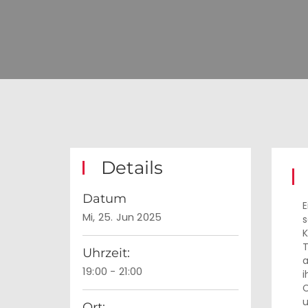
Details
Datum
E
Mi, 25. Jun 2025
s
K
T
Uhrzeit:
a
19:00 - 21:00
i
C
u
Ort: