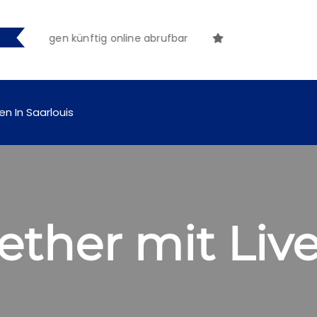
achungen künftig online abrufbar
en In Saarlouis
ther mit Liv