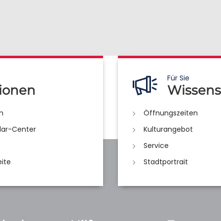
Für Sie
ionen
Wissens
n
Öffnungszeiten
lar-Center
Kulturangebot
Service
eite
Stadtportrait