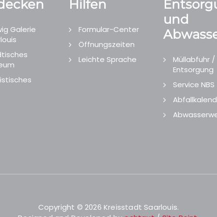
decken
Hilfen
Entsorg
und
ig Galerie
Formular-Center
Abwasse
louis
Öffnungszeiten
tisches
Leichte Sprache
Müllabfuhr /
eum
Entsorgung
istisches
Service NBS
Abfallkalend
Abwasserwe
Copyright © 2026 Kreisstadt Saarlouis.