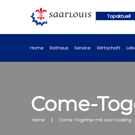
Topaktuell
en künftig online abrufbar
Öffentliche Bekanntm
Home
Rathaus
Service
Wirtschaft
Leb
Come-Toge
Home
Come-Together mit Live-Cooking