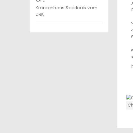
„
Krankenhaus Saarlouis vom
i
DRK
N
z
W
A
s
I
Ch