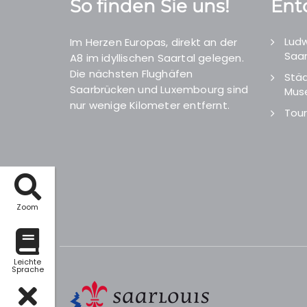
So finden Sie uns!
Ent
Ludw
Im Herzen Europas, direkt an der
Saar
A8 im idyllischen Saartal gelegen.
Die nächsten Flughäfen
Städ
Saarbrücken und Luxembourg sind
Mus
nur wenige Kilometer entfernt.
Tour
Zoom
Leichte
Sprache