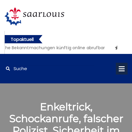
Topaktuell
iche Bekanntmachungen künftig online abrufbar
Enkeltrick,
Schockanrufe, falscher
Polizist, Sicherheit im