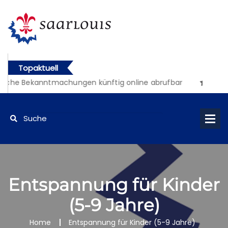
Topaktuell
liche Bekanntmachungen künftig online abrufbar
Entspannung für Kinder
(5-9 Jahre)
Home
Entspannung für Kinder (5-9 Jahre)