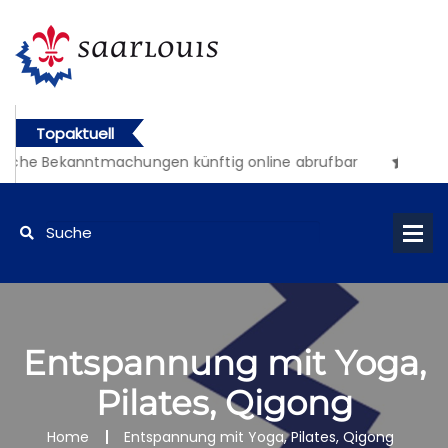
Topaktuell
liche Bekanntmachungen künftig online abrufbar
Entspannung mit Yoga,
Pilates, Qigong
Home
Entspannung mit Yoga, Pilates, Qigong