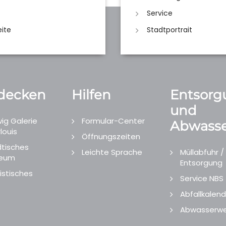
Service
eite
Stadtportrait
decken
Hilfen
Entsorg
und
ig Galerie
Formular-Center
Abwasse
louis
Öffnungszeiten
tisches
Leichte Sprache
Müllabfuhr /
eum
Entsorgung
istisches
Service NBS
Abfallkalend
Abwasserwe