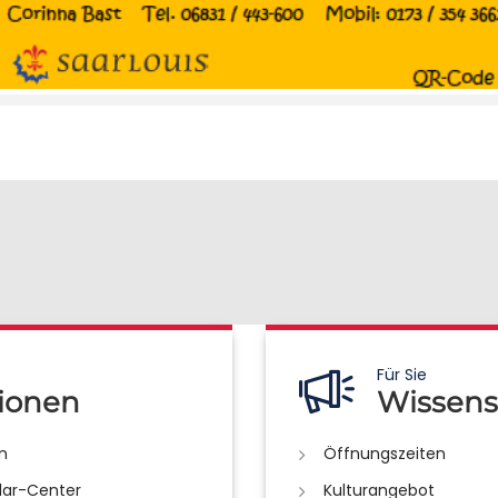
Für Sie
ionen
Wissens
n
Öffnungszeiten
lar-Center
Kulturangebot