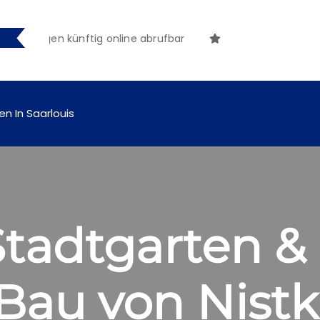
ungen künftig online abrufbar
en In Saarlouis
Stadtgarten &
 Bau von Nist