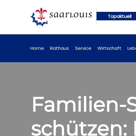
Topaktuell
künftig online abrufbar
Öffentliche Bekanntmach
Home
Rathaus
Service
Wirtschaft
Leb
Familien-
schützen: