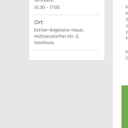
N
15:30 - 17:00
i
W
Ort:
d
Esther-Bejarano-Haus,
d
Holtzendorffer Str. 2,
f
Saarlouis
I
C