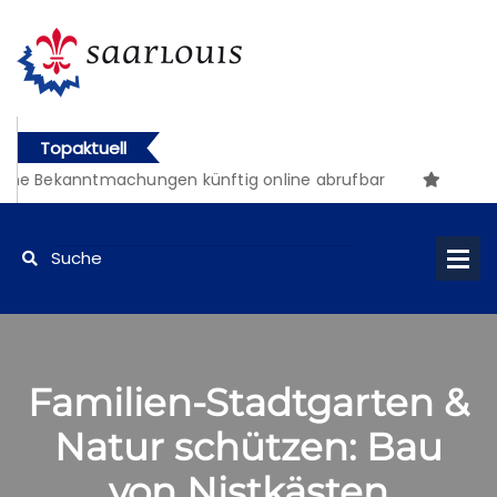
Topaktuell
che Bekanntmachungen künftig online abrufbar
Familien-Stadtgarten &
Natur schützen: Bau
von Nistkästen