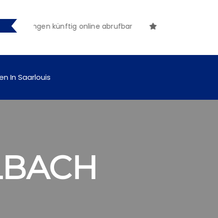
machungen künftig online abrufbar
en In Saarlouis
LBACH