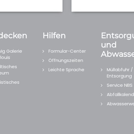
decken
Hilfen
Entsorg
und
ig Galerie
Formular-Center
Abwasse
louis
Öffnungszeiten
tisches
Leichte Sprache
Müllabfuhr /
eum
Entsorgung
istisches
Service NBS
Abfallkalend
Abwasserwe