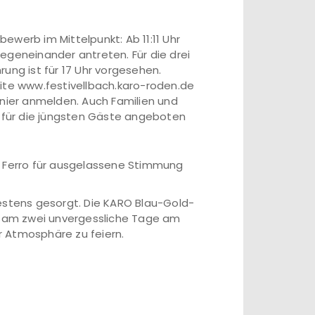
ewerb im Mittelpunkt: Ab 11:11 Uhr
egeneinander antreten. Für die drei
ung ist für 17 Uhr vorgesehen.
eite www.festivellbach.karo-roden.de
rnier anmelden. Auch Familien und
m für die jüngsten Gäste angeboten
J Ferro für ausgelassene Stimmung
bestens gesorgt. Die KARO Blau-Gold-
insam zwei unvergessliche Tage am
er Atmosphäre zu feiern.