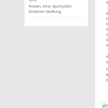
e
Roden, Alter Sportplatz
Rodener Siedlung
A
b
b
I
o
K
w
A
s
F
R
E