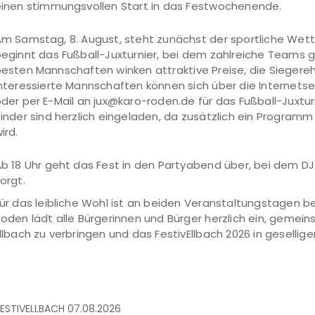
inen stimmungsvollen Start in das Festwochenende.
m Samstag, 8. August, steht zunächst der sportliche Wettb
eginnt das Fußball-Juxturnier, bei dem zahlreiche Teams g
esten Mannschaften winken attraktive Preise, die Siegerehr
nteressierte Mannschaften können sich über die Internets
der per E-Mail an jux@karo-roden.de für das Fußball-Juxtu
inder sind herzlich eingeladen, da zusätzlich ein Program
ird.
b 18 Uhr geht das Fest in den Partyabend über, bei dem D
orgt.
ür das leibliche Wohl ist an beiden Veranstaltungstagen 
oden lädt alle Bürgerinnen und Bürger herzlich ein, geme
llbach zu verbringen und das FestivEllbach 2026 in gesellig