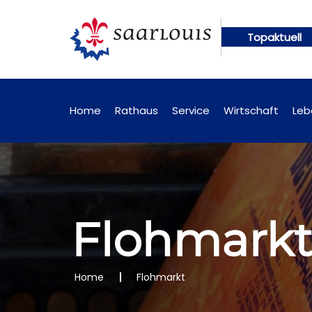
Topaktuell
gen künftig online abrufbar
Öffentliche Bekanntm
Home
Rathaus
Service
Wirtschaft
Leb
Flohmark
Home
Flohmarkt