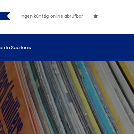
achungen künftig online abrufbar
en In Saarlouis
t