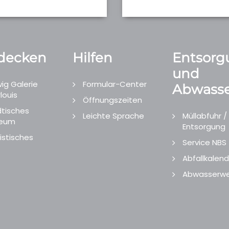
decken
Hilfen
Entsorg
und
ig Galerie
Formular-Center
Abwasse
louis
Öffnungszeiten
tisches
Leichte Sprache
Müllabfuhr /
eum
Entsorgung
istisches
Service NBS
Abfallkalend
Abwasserwe