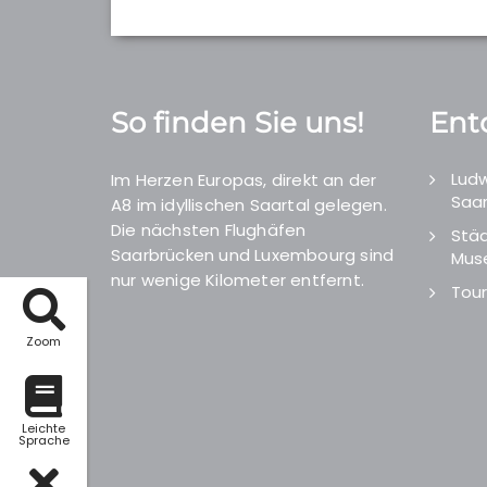
So finden Sie uns!
Ent
Ludw
Im Herzen Europas, direkt an der
Saar
A8 im idyllischen Saartal gelegen.
Die nächsten Flughäfen
Städ
Saarbrücken und Luxembourg sind
Mus
nur wenige Kilometer entfernt.
Tour
Zoom
Leichte
Sprache