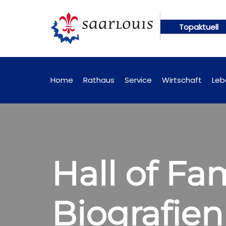
Topaktuell
gen künftig online abrufbar
Öffentliche Bekannt
Home
Rathaus
Service
Wirtschaft
Leb
Hall of Fa
Biografien