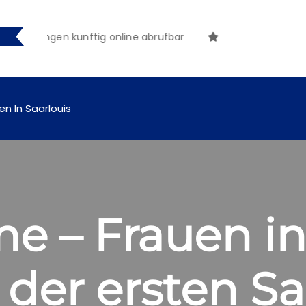
machungen künftig online abrufbar
en In Saarlouis
me – Frauen in
 der ersten Sa