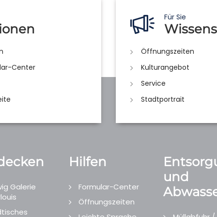
Für Sie
ionen
Wissens
n
Öffnungszeiten
lar-Center
Kulturangebot
Service
eite
Stadtportrait
decken
Hilfen
Entsorg
und
ig Galerie
Formular-Center
Abwasse
louis
Öffnungszeiten
tisches
Leichte Sprache
Müllabfuhr /