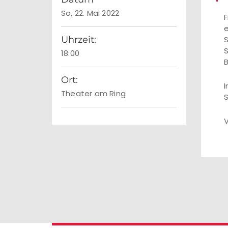
So, 22. Mai 2022
F
e
Uhrzeit:
S
S
18:00
B
Ort:
I
Theater am Ring
S
V