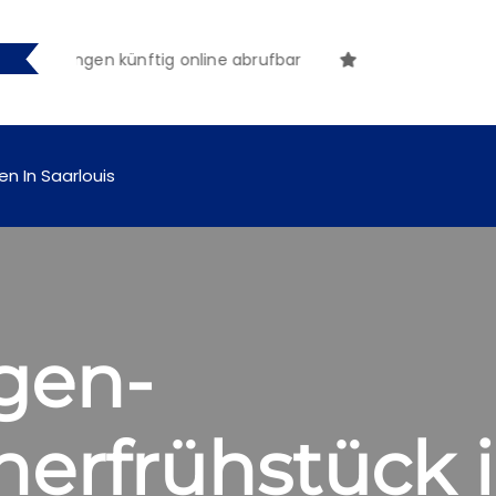
machungen künftig online abrufbar
en In Saarlouis
gen-
rfrühstück i