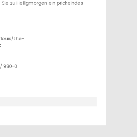
 Sie zu Heiligmorgen ein prickelndes
rlouis/the-
k
 / 980-0