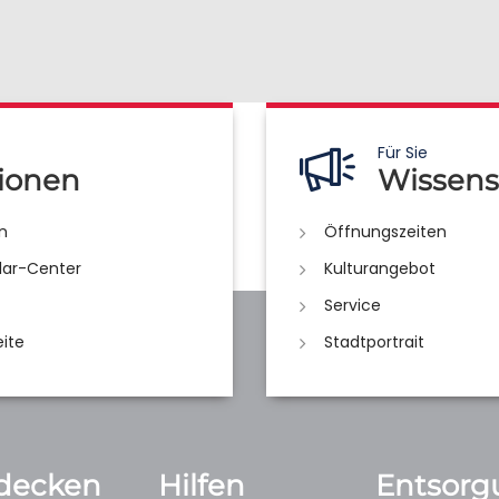
Für Sie
ionen
Wissens
n
Öffnungszeiten
lar-Center
Kulturangebot
Service
eite
Stadtportrait
decken
Hilfen
Entsorg