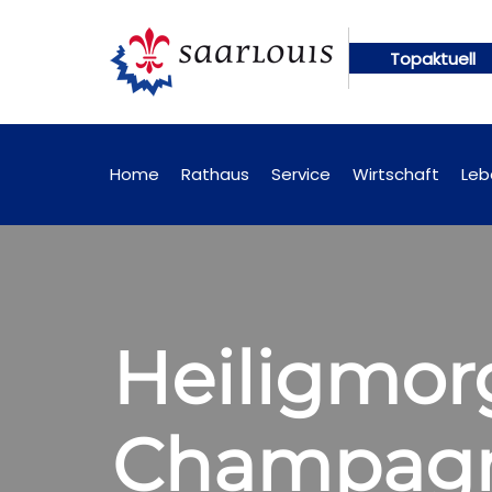
Topaktuell
gen künftig online abrufbar
Öffentliche Bekannt
Home
Rathaus
Service
Wirtschaft
Leb
Heiligmor
Champagne