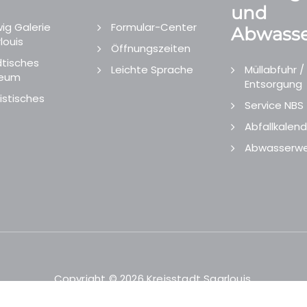
und
ig Galerie
Formular-Center
Abwasse
louis
Öffnungszeiten
tisches
Leichte Sprache
Müllabfuhr /
eum
Entsorgung
istisches
Service NBS
Abfallkalend
Abwasserwe
Copyright © 2026 Kreisstadt Saarlouis.
Designed and Developed by
echtgut
/
Site Point
.