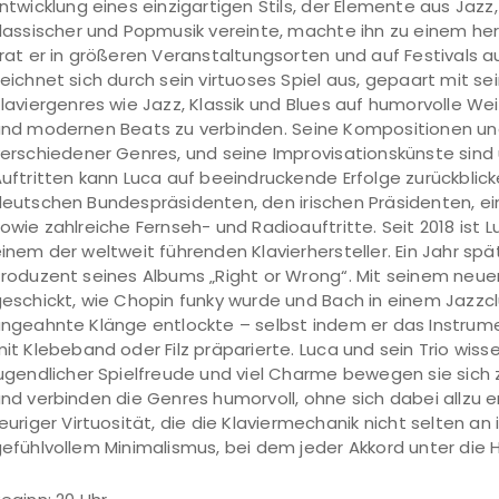
ntwicklung eines einzigartigen Stils, der Elemente aus Jaz
lassischer und Popmusik vereinte, machte ihn zu einem he
rat er in größeren Veranstaltungsorten und auf Festivals a
eichnet sich durch sein virtuoses Spiel aus, gepaart mit sein
laviergenres wie Jazz, Klassik und Blues auf humorvolle W
nd modernen Beats zu verbinden. Seine Kompositionen un
erschiedener Genres, und seine Improvisationskünste sind
uftritten kann Luca auf beeindruckende Erfolge zurückblicke
eutschen Bundespräsidenten, den irischen Präsidenten, e
owie zahlreiche Fernseh- und Radioauftritte. Seit 2018 ist L
inem der weltweit führenden Klavierhersteller. Ein Jahr spä
roduzent seines Albums „Right or Wrong“. Mit seinem neuen
eschickt, wie Chopin funky wurde und Bach in einem Jazzcl
ngeahnte Klänge entlockte – selbst indem er das Instrum
it Klebeband oder Filz präparierte. Luca und sein Trio wisse
ugendlicher Spielfreude und viel Charme bewegen sie sich z
nd verbinden die Genres humorvoll, ohne sich dabei allzu e
euriger Virtuosität, die die Klaviermechanik nicht selten an 
efühlvollem Minimalismus, bei dem jeder Akkord unter die 