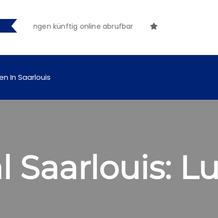
machungen künftig online abrufbar
en In Saarlouis
al Saarlouis: L