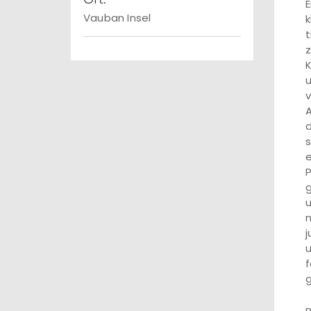
E
Vauban Insel
k
t
z
K
u
v
A
d
s
e
P
g
u
m
j
u
f
g