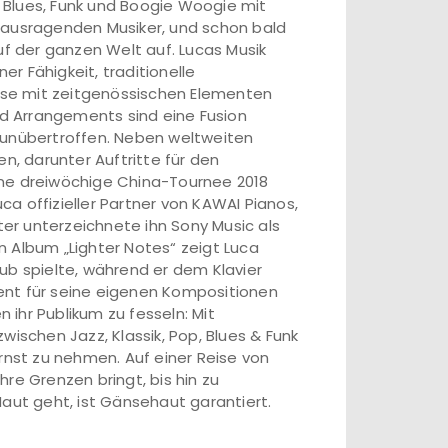
z, Blues, Funk und Boogie Woogie mit
rausragenden Musiker, und schon bald
uf der ganzen Welt auf. Lucas Musik
er Fähigkeit, traditionelle
eise mit zeitgenössischen Elementen
d Arrangements sind eine Fusion
 unübertroffen. Neben weltweiten
n, darunter Auftritte für den
ine dreiwöchige China-Tournee 2018
uca offizieller Partner von KAWAI Pianos,
ter unterzeichnete ihn Sony Music als
 Album „Lighter Notes“ zeigt Luca
ub spielte, während er dem Klavier
ent für seine eigenen Kompositionen
n ihr Publikum zu fesseln: Mit
wischen Jazz, Klassik, Pop, Blues & Funk
rnst zu nehmen. Auf einer Reise von
ihre Grenzen bringt, bis hin zu
Haut geht, ist Gänsehaut garantiert.