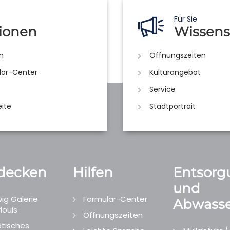
Für Sie
ionen
Wissens
n
Öffnungszeiten
lar-Center
Kulturangebot
Service
eite
Stadtportrait
decken
Hilfen
Entsorg
und
ig Galerie
Formular-Center
Abwasse
louis
Öffnungszeiten
tisches