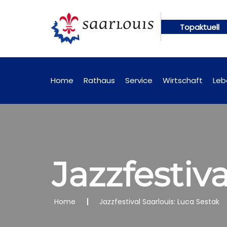
Topaktuell
gen künftig online abrufbar
Öffentliche Bekannt
Home
Rathaus
Service
Wirtschaft
Leb
Jazzfestiv
Home
Jazzfestival Saarlouis: Luca Sestak