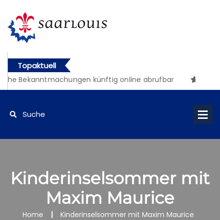
Topaktuell
iche Bekanntmachungen künftig online abrufbar
Kinderinselsommer mit
Maxim Maurice
Home
Kinderinselsommer mit Maxim Maurice