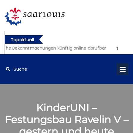
Topaktuell
liche Bekanntmachungen künftig online abrufbar
KinderUNI –
Festungsbau Ravelin V –
gestern und heute