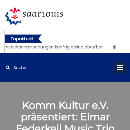
Topaktuell
iche Bekanntmachungen künftig online abrufbar
Komm Kultur e.V.
präsentiert: Elmar
Federkeil Music Trio