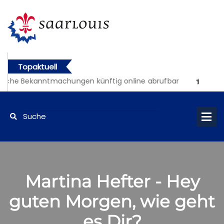
Topaktuell
iche Bekanntmachungen künftig online abrufbar
Martina Hefter - Hey
guten Morgen, wie geht
es Dir?