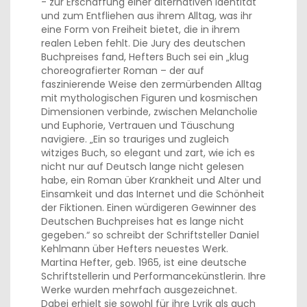
- zur Erschaffung einer alternativen Identität
und zum Entfliehen aus ihrem Alltag, was ihr
eine Form von Freiheit bietet, die in ihrem
realen Leben fehlt. Die Jury des deutschen
Buchpreises fand, Hefters Buch sei ein „klug
choreografierter Roman – der auf
faszinierende Weise den zermürbenden Alltag
mit mythologischen Figuren und kosmischen
Dimensionen verbinde, zwischen Melancholie
und Euphorie, Vertrauen und Täuschung
navigiere. „Ein so trauriges und zugleich
witziges Buch, so elegant und zart, wie ich es
nicht nur auf Deutsch lange nicht gelesen
habe, ein Roman über Krankheit und Alter und
Einsamkeit und das Internet und die Schönheit
der Fiktionen. Einen würdigeren Gewinner des
Deutschen Buchpreises hat es lange nicht
gegeben.“ so schreibt der Schriftsteller Daniel
Kehlmann über Hefters neuestes Werk.
Martina Hefter, geb. 1965, ist eine deutsche
Schriftstellerin und Performancekünstlerin. Ihre
Werke wurden mehrfach ausgezeichnet.
Dabei erhielt sie sowohl für ihre Lyrik als auch