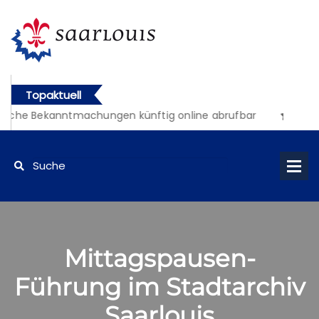
Topaktuell
liche Bekanntmachungen künftig online abrufbar
Mittagspausen-
Führung im Stadtarchiv
Saarlouis