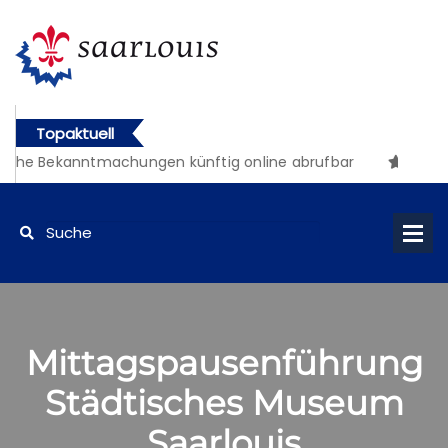
Topaktuell
iche Bekanntmachungen künftig online abrufbar
Mittagspausenführung
Städtisches Museum
Saarlouis